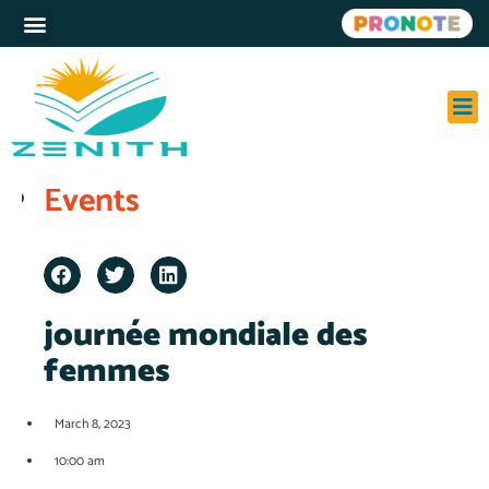
À PR
SER
ACT
Events
journée mondiale des
femmes
March 8, 2023
10:00 am