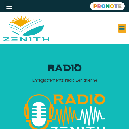
À PR
SER
ACT
RADIO
Enregistrements radio Zenithienne